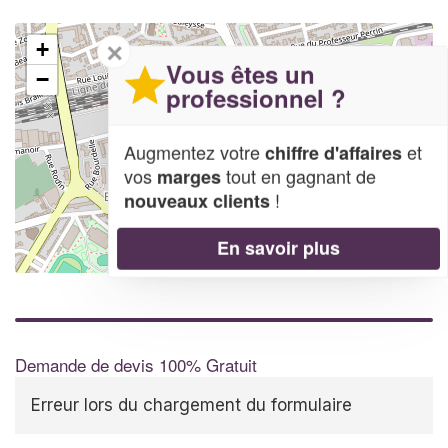
✕
+
Vous êtes un
−
professionnel ?
Augmentez votre
et
chiffre d'affaires
vos
tout en gagnant de
marges
!
nouveaux clients
En savoir plus
Leaflet
| Map data ©
OpenStreetMap contributors,
CC-BY-SA
Demande de devis 100% Gratuit
Erreur lors du chargement du formulaire