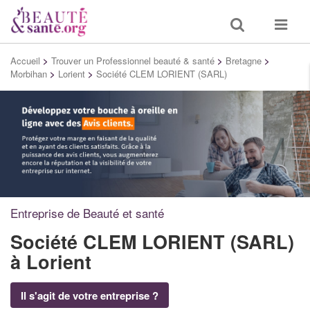
Toggle
Toggle
search
navigat
Accueil
>
Trouver un Professionnel beauté & santé
>
Bretagne
>
Morbihan
>
Lorient
>
Société CLEM LORIENT (SARL)
Entreprise de Beauté et santé
Société CLEM LORIENT (SARL)
à Lorient
Il s'agit de votre entreprise ?