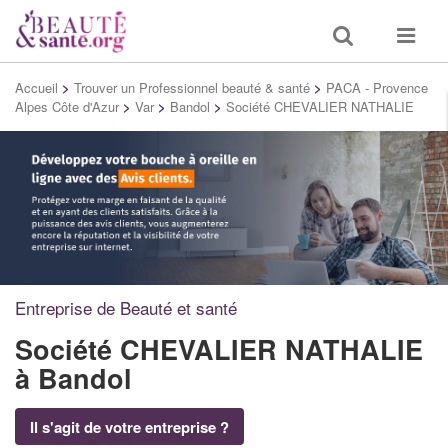
Toggle
Toggle
search
navigat
Accueil
>
Trouver un Professionnel beauté & santé
>
PACA - Provence
Alpes Côte d'Azur
>
Var
>
Bandol
>
Société CHEVALIER NATHALIE
Entreprise de Beauté et santé
Société CHEVALIER NATHALIE
à Bandol
Il s'agit de votre entreprise ?