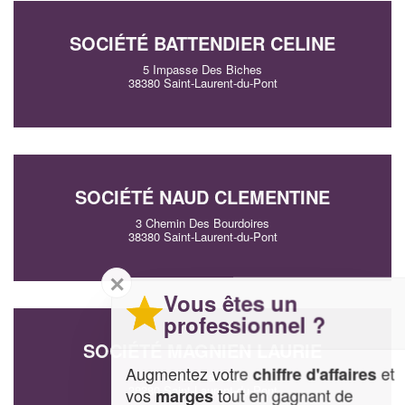
SOCIÉTÉ BATTENDIER CELINE
5 Impasse Des Biches
38380 Saint-Laurent-du-Pont
SOCIÉTÉ NAUD CLEMENTINE
3 Chemin Des Bourdoires
38380 Saint-Laurent-du-Pont
✕
Vous êtes un
professionnel ?
SOCIÉTÉ MAGNIEN LAURIE
Augmentez votre
et
chiffre d'affaires
4 Rue Pasteur
38380 Saint-Laurent-du-Pont
vos
tout en gagnant de
marges