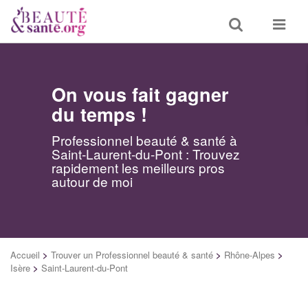
Toggle
Toggle
search
navigat
On vous fait gagner
du temps !
Professionnel beauté & santé à
Saint-Laurent-du-Pont : Trouvez
rapidement les meilleurs pros
autour de moi
Accueil
>
Trouver un Professionnel beauté & santé
>
Rhône-Alpes
>
Isère
>
Saint-Laurent-du-Pont