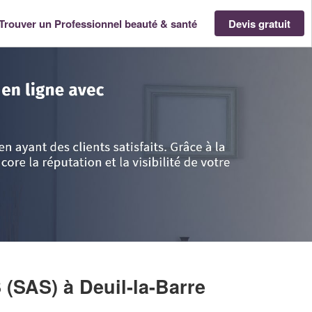
Trouver un Professionnel beauté & santé
Devis gratuit
e-France
>
Val-d'Oise
>
Deuil-la-Barre
>
Entreprise CHELBE NAILS (SAS)
S (SAS)
à Deuil-la-Barre