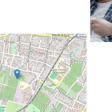
✕
Vous êtes un
professionnel ?
Augmentez votre
et
chiffre d'affaires
vos
tout en gagnant de
marges
!
nouveaux clients