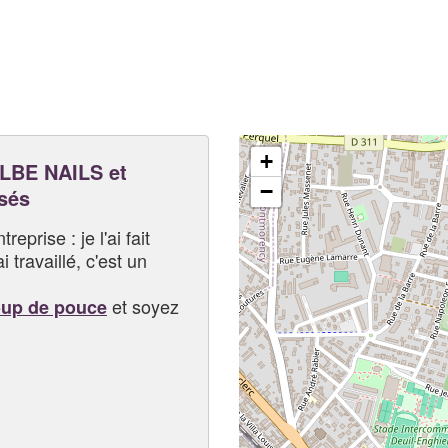
+
BE NAILS et
−
sés
eprise : je l'ai fait
i travaillé, c'est un
et soyez
oup de pouce