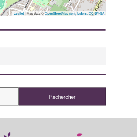
En savoir plus
Leaflet
| Map data ©
OpenStreetMap contributors,
CC-BY-SA