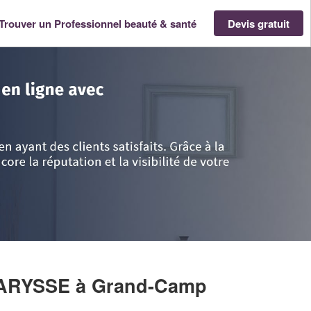
Trouver un Professionnel beauté & santé
Devis gratuit
 Normandie
>
Seine-Maritime
>
Grand-Camp
>
Entreprise CHAPELLE CLAR
LARYSSE
à Grand-Camp