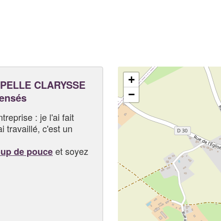
+
PELLE CLARYSSE
−
pensés
eprise : je l'ai fait
i travaillé, c'est un
et soyez
oup de pouce