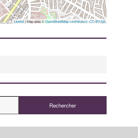
Leaflet
| Map data ©
OpenStreetMap contributors,
CC-BY-SA