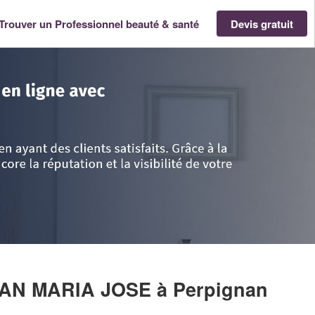
Trouver un Professionnel beauté & santé
Devis gratuit
edoc-Roussillon
>
Pyrénées-Orientales
>
Perpignan
>
Entreprise CASTILL
ERAN MARIA JOSE
à Perpignan