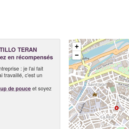
+
TILLO TERAN
−
ez en récompensés
eprise : je l'ai fait
i travaillé, c'est un
et soyez
oup de pouce