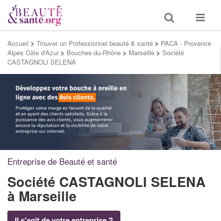
Toggle
Toggle
search
navigat
Accueil
>
Trouver un Professionnel beauté & santé
>
PACA - Provence
Alpes Côte d'Azur
>
Bouches-du-Rhône
>
Marseille
>
Société
CASTAGNOLI SELENA
Entreprise de Beauté et santé
Société CASTAGNOLI SELENA
à Marseille
Il s'agit de votre entreprise ?