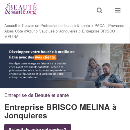
Toggle
Toggle
search
navigat
Accueil
>
Trouver un Professionnel beauté & santé
>
PACA - Provence
Alpes Côte d'Azur
>
Vaucluse
>
Jonquieres
>
Entreprise BRISCO
MELINA
Entreprise de Beauté et santé
Entreprise BRISCO MELINA
à
Jonquieres
Il s'agit de votre entreprise ?