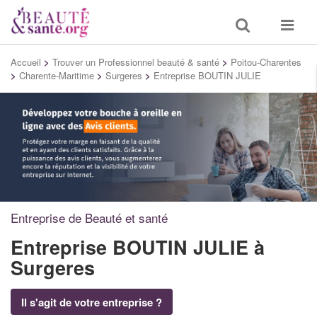
Toggle
Toggle
search
navigat
Accueil
>
Trouver un Professionnel beauté & santé
>
Poitou-Charentes
>
Charente-Maritime
>
Surgeres
>
Entreprise BOUTIN JULIE
Entreprise de Beauté et santé
Entreprise BOUTIN JULIE
à
Surgeres
Il s'agit de votre entreprise ?