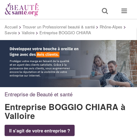
Toggle
Toggle
search
navigat
Accueil
>
Trouver un Professionnel beauté & santé
>
Rhône-Alpes
>
Savoie
>
Valloire
>
Entreprise BOGGIO CHIARA
Entreprise de Beauté et santé
Entreprise BOGGIO CHIARA
à
Valloire
Il s'agit de votre entreprise ?