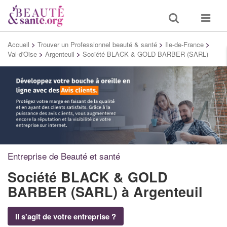
Toggle
Toggle
search
navigat
Accueil
>
Trouver un Professionnel beauté & santé
>
Ile-de-France
>
Val-d'Oise
>
Argenteuil
>
Société BLACK & GOLD BARBER (SARL)
Entreprise de Beauté et santé
Société BLACK & GOLD
BARBER (SARL)
à Argenteuil
Il s'agit de votre entreprise ?