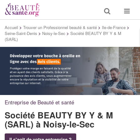
Toggle
Toggle
search
navigat
Accueil
>
Trouver un Professionnel beauté & santé
>
Ile-de-France
>
Seine-Saint-Denis
>
Noisy-le-Sec
>
Société BEAUTY BY Y & M
(SARL)
Entreprise de Beauté et santé
Société BEAUTY BY Y & M
(SARL)
à Noisy-le-Sec
Il s'agit de votre entreprise ?