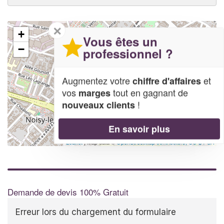
✕
+
Vous êtes un
−
professionnel ?
Augmentez votre
et
chiffre d'affaires
vos
tout en gagnant de
marges
!
nouveaux clients
En savoir plus
Leaflet
| Map data ©
OpenStreetMap contributors,
CC-BY-SA
Demande de devis 100% Gratuit
Erreur lors du chargement du formulaire