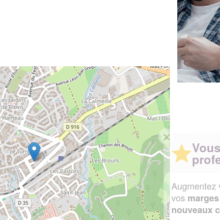
✕
Vous êtes un
professionnel ?
Augmentez votre
et
chiffre d'affaires
vos
tout en gagnant de
marges
!
nouveaux clients