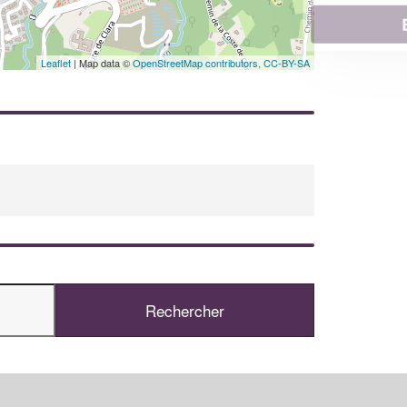
En savoir plus
Leaflet
| Map data ©
OpenStreetMap contributors,
CC-BY-SA