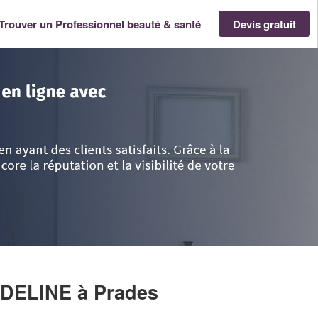
Trouver un Professionnel beauté & santé
Devis gratuit
edoc-Roussillon
>
Pyrénées-Orientales
>
Prades
>
Entreprise BEAUFORT 
ADELINE
à Prades