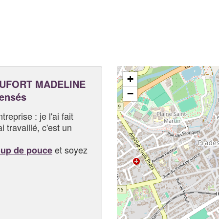
+
UFORT MADELINE
−
pensés
eprise : je l'ai fait
i travaillé, c'est un
et soyez
oup de pouce