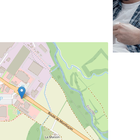
✕
Vous êtes un
professionnel ?
Augmentez votre
et
chiffre d'affaires
vos
tout en gagnant de
marges
!
nouveaux clients