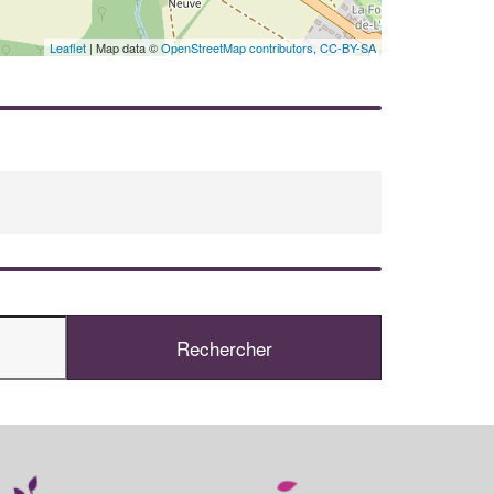
En savoir plus
Leaflet
| Map data ©
OpenStreetMap contributors,
CC-BY-SA