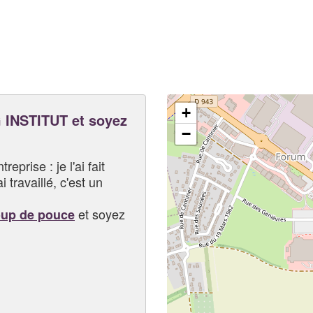
+
INSTITUT et soyez
−
eprise : je l'ai fait
i travaillé, c'est un
et soyez
oup de pouce