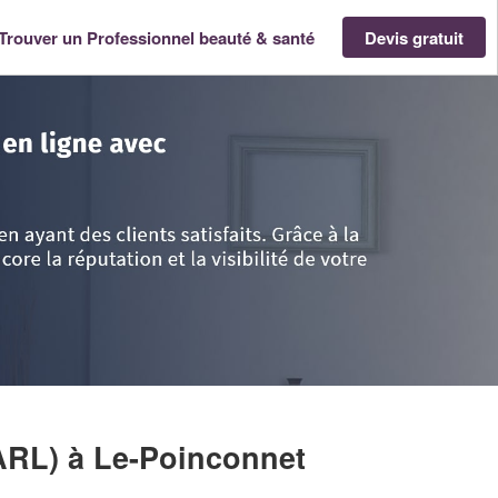
Trouver un Professionnel beauté & santé
Devis gratuit
e
>
Indre
>
Le-Poinconnet
>
Société BBG INSTITUT (SARL)
SARL)
à Le-Poinconnet