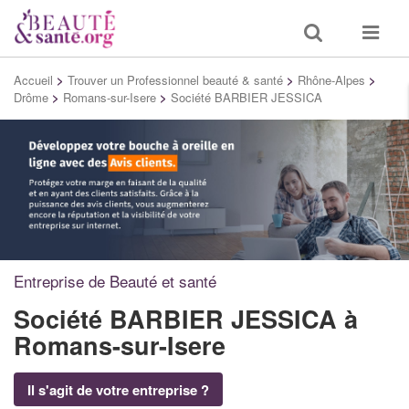
Toggle
Toggle
search
navigat
Accueil
>
Trouver un Professionnel beauté & santé
>
Rhône-Alpes
>
Drôme
>
Romans-sur-Isere
>
Société BARBIER JESSICA
Entreprise de Beauté et santé
Société BARBIER JESSICA
à
Romans-sur-Isere
Il s'agit de votre entreprise ?