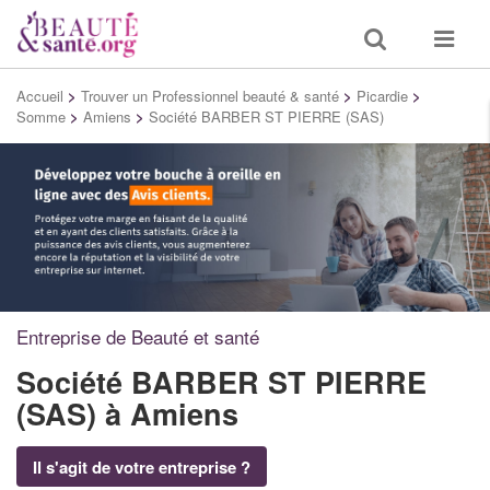
Toggle
Toggle
search
navigat
Accueil
>
Trouver un Professionnel beauté & santé
>
Picardie
>
Somme
>
Amiens
>
Société BARBER ST PIERRE (SAS)
Entreprise de Beauté et santé
Société BARBER ST PIERRE
(SAS)
à Amiens
Il s'agit de votre entreprise ?