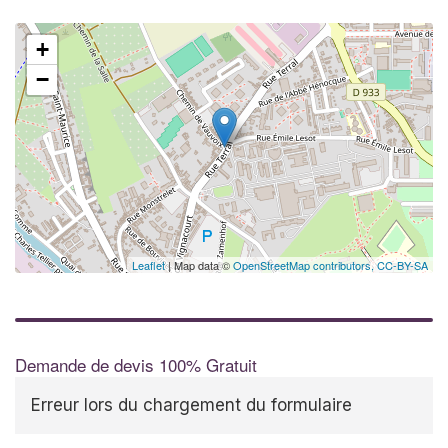
+
−
✕
Leaflet
| Map data ©
OpenStreetMap contributors,
CC-BY-SA
Demande de devis 100% Gratuit
Erreur lors du chargement du formulaire