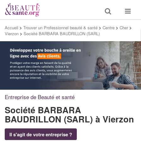
Toggle
Toggle
search
navigat
Accueil
>
Trouver un Professionnel beauté & santé
>
Centre
>
Cher
>
Vierzon
>
Société BARBARA BAUDRILLON (SARL)
Entreprise de Beauté et santé
Société BARBARA
BAUDRILLON (SARL)
à Vierzon
Il s'agit de votre entreprise ?