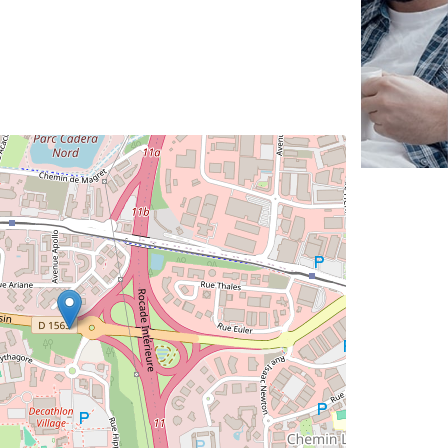
✕
Vous êtes un
professionnel ?
Augmentez votre
e
chiffre d'affaires
vos
tout en gagnant de
marges
!
nouveaux clients