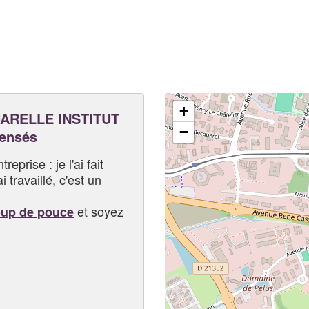
+
ARELLE INSTITUT
−
pensés
eprise : je l'ai fait
i travaillé, c'est un
et soyez
oup de pouce