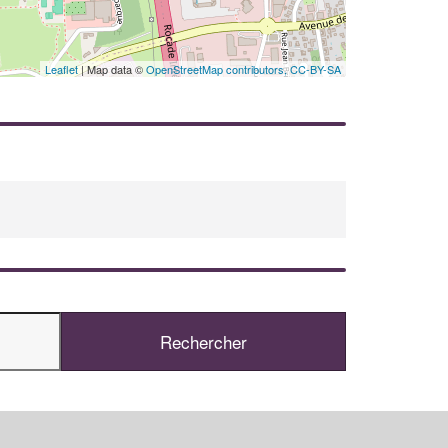
En savoir plus
Leaflet
| Map data ©
OpenStreetMap contributors,
CC-BY-SA