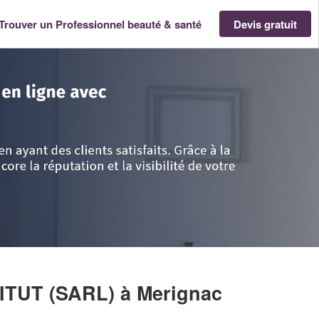
Trouver un Professionnel beauté & santé
Devis gratuit
aine
>
Gironde
>
Merignac
>
Société AQUARELLE INSTITUT (SARL)
ITUT (SARL)
à Merignac