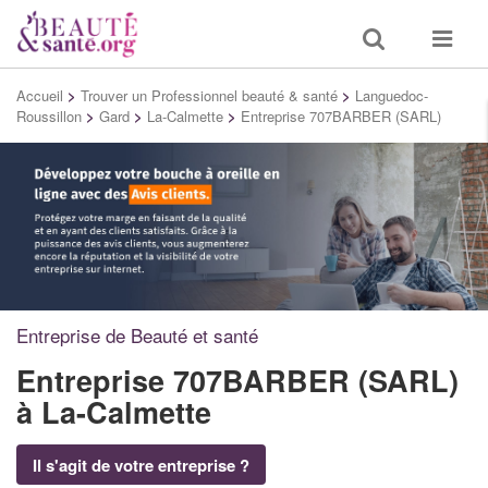
Toggle
Toggle
search
navigat
Accueil
>
Trouver un Professionnel beauté & santé
>
Languedoc-
Roussillon
>
Gard
>
La-Calmette
>
Entreprise 707BARBER (SARL)
Entreprise de Beauté et santé
Entreprise 707BARBER (SARL)
à La-Calmette
Il s'agit de votre entreprise ?